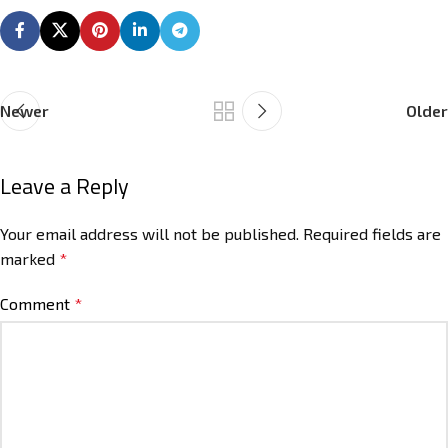
Newer
Older
Leave a Reply
Your email address will not be published.
Required fields are
marked
*
Comment
*