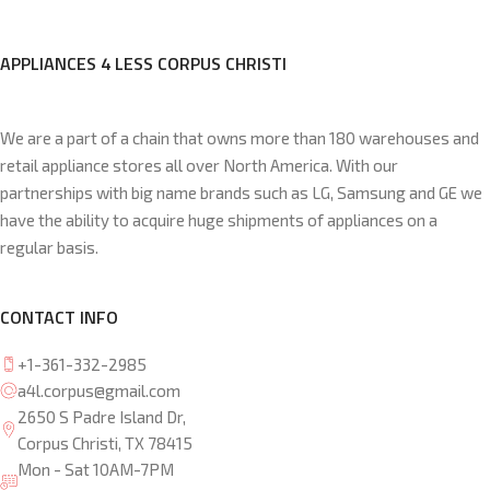
APPLIANCES 4 LESS CORPUS CHRISTI
We are a part of a chain that owns more than 180 warehouses and
retail appliance stores all over North America. With our
partnerships with big name brands such as LG, Samsung and GE we
have the ability to acquire huge shipments of appliances on a
regular basis.
CONTACT INFO
+1-361-332-2985
a4l.corpus@gmail.com
2650 S Padre Island Dr,
Corpus Christi, TX 78415
Mon - Sat 10AM-7PM