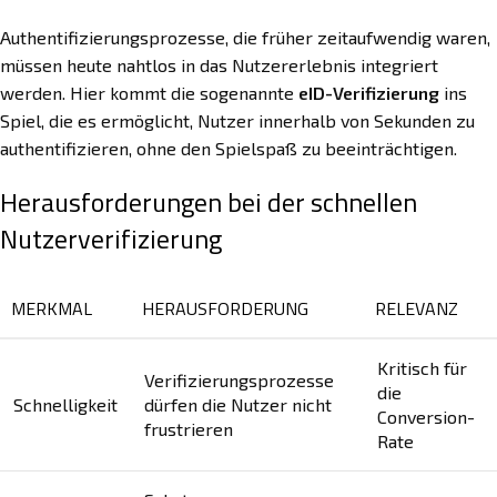
Authentifizierungsprozesse, die früher zeitaufwendig waren,
müssen heute nahtlos in das Nutzererlebnis integriert
werden. Hier kommt die sogenannte
eID-Verifizierung
ins
Spiel, die es ermöglicht, Nutzer innerhalb von Sekunden zu
authentifizieren, ohne den Spielspaß zu beeinträchtigen.
Herausforderungen bei der schnellen
Nutzerverifizierung
MERKMAL
HERAUSFORDERUNG
RELEVANZ
Kritisch für
Verifizierungsprozesse
die
Schnelligkeit
dürfen die Nutzer nicht
Conversion-
frustrieren
Rate