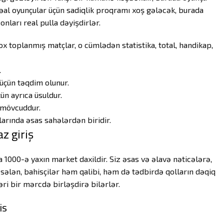
lə fəal oyunçular üçün sadiqlik proqramı xoş gələcək, burada
ları real pulla dəyişdirlər.
x toplanmış matçlar, o cümlədən statistika, total, handikap,
.
üçün təqdim olunur.
ün ayrıca üsuldur.
a mövcuddur.
rında əsas sahələrdən biridir.
z giriş
000-ə yaxın market daxildir. Siz əsas və əlavə nəticələrə,
əsələn, bahisçilər həm qalibi, həm də tədbirdə qolların dəqiq
ri bir mərcdə birləşdirə bilərlər.
is