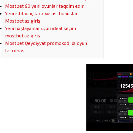
Mostbet 90 yeni oyunlar təqdim edir
Yeni istifadəçilərə xüsusi bonuslar
Mostbet.az giriş
Yeni başlayanlar üçün ideal seçim
mostbet.az giris
Mostbet Qeydiyyat promokod ilə oyun
təcrübəsi