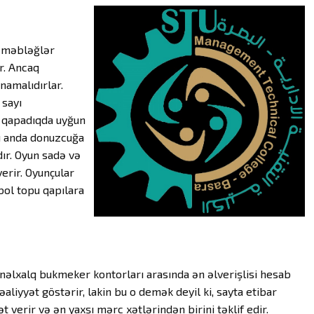
k məbləğlər
r. Ancaq
ynamalıdırlar.
 sayı
 qapadıqda uyğun
ru anda donuzcuğa
r. Oyun sadə və
erir. Oyunçular
bol topu qapılara
əlxalq bukmeker kontorları arasında ən əlverişlisi hesab
iyyət göstərir, lakin bu o demək deyil ki, sayta etibar
 verir və ən yaxşı mərc xətlərindən birini təklif edir.