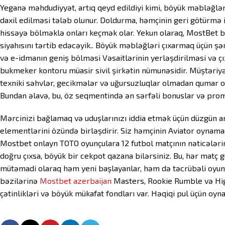
Yeganə məhdudiyyət, artıq qeyd edildiyi kimi, böyük məbləğlə
daxil edilməsi tələb olunur. Doldurma, həmçinin geri götürmə i
hissəyə bölməklə onları keçmək olar. Yekun olaraq, MostBet 
siyahısını tərtib edəcəyik.. Böyük məbləğləri çıxarmaq üçün ş
və e-idmanın geniş bölməsi Vəsaitlərinin yerləşdirilməsi və çı
bukmeker kontoru müasir sivil şirkətin nümunəsidir. Müştəriyə
texniki səhvlər, gecikmələr və uğursuzluqlar olmadan qumar oy
Bundan əlavə, bu, öz seqmentində ən sərfəli bonuslar və prom
Mərcinizi bağlamaq və uduşlarınızı iddia etmək üçün düzgün anı s
elementlərini özündə birləşdirir. Siz həmçinin Aviator oynama
Mostbet onlayn TOTO oyunçulara 12 futbol matçının nəticələri
doğru çıxsa, böyük bir cekpot qazana bilərsiniz. Bu, hər matç 
mütəmadi olaraq həm yeni başlayanlar, həm də təcrübəli oyunçu
bəzilərinə
Mostbet azerbaijan
Masters, Rookie Rumble və High
çətinlikləri və böyük mükafat fondları var. Həqiqi pul üçün o