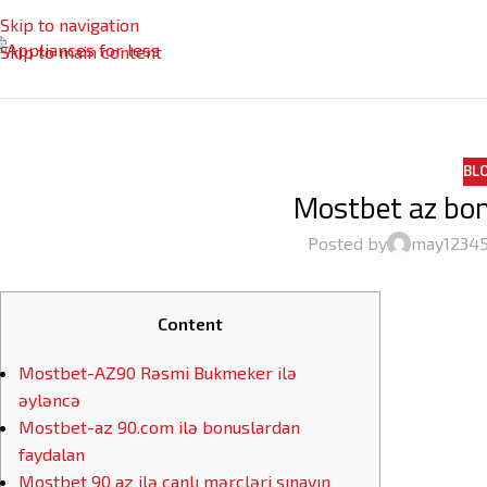
Skip to navigation
Skip to main content
BL
Mostbet az bon
Posted by
may1234
Content
Mostbet-AZ90 Rəsmi Bukmeker ilə
əyləncə
Mostbet-az 90.com ilə bonuslardan
faydalan
Mostbet 90 az ilə canlı mərcləri sınayın