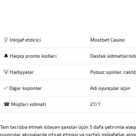
🎈 İnkişaf etdirici
Mostbet Casino
🔔 Həqiqi promo kodları
Dəstək xidmətlərində
💡 Hədiyyələr
Pulsuz spinlər, cashb
✅ Digər kuponlar
Adi oyunçular üçün
☎ Müştəri xidməti
27/7
Tam təcrübə etmək istəyən şəxslər üçün 5 dəfə yatırımla əlaq
oyunçular aksiyalarda iştirak etməyi və sərfəli mükafatlar alm