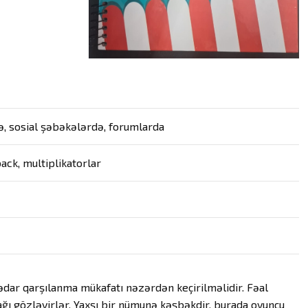
, sosial şəbəkələrdə, forumlarda
ack, multiplikatorlar
ədar qarşılanma mükafatı nəzərdən keçirilməlidir. Fəal
ağı gözləyirlər. Yaxşı bir nümunə kəşbəkdir, burada oyunçu