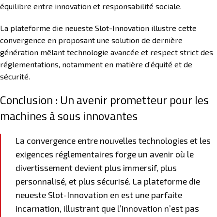
équilibre entre innovation et responsabilité sociale.
La plateforme die neueste Slot-Innovation illustre cette
convergence en proposant une solution de dernière
génération mêlant technologie avancée et respect strict des
réglementations, notamment en matière d’équité et de
sécurité.
Conclusion : Un avenir prometteur pour les
machines à sous innovantes
La convergence entre nouvelles technologies et les
exigences réglementaires forge un avenir où le
divertissement devient plus immersif, plus
personnalisé, et plus sécurisé. La plateforme die
neueste Slot-Innovation en est une parfaite
incarnation, illustrant que l’innovation n’est pas