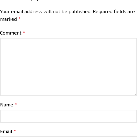
Your email address will not be published.
Required fields are
marked
*
Comment
*
Name
*
Email
*