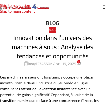
Skip to navigation
Skip to main content
BLOG
BLOG
Innovation dans l’univers des
machines à sous : Analyse des
tendances et opportunités
0
may123456
On April 19, 2025
Les
machines à sous
ont longtemps occupé une place
incontournable dans l’industrie du jeu vidéo en ligne,
combinant l’attrait de l’excitation instantanée avec un
potentiel de gains significatif. Cependant, à l’aube de la
transition numérique et face à une concurrence féroce, les