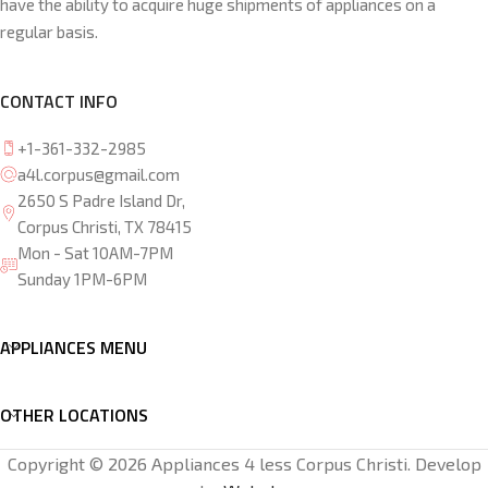
have the ability to acquire huge shipments of appliances on a
regular basis.
CONTACT INFO
+1-361-332-2985
a4l.corpus@gmail.com
2650 S Padre Island Dr,
Corpus Christi, TX 78415
Mon - Sat 10AM-7PM
Sunday 1PM-6PM
APPLIANCES MENU
OTHER LOCATIONS
Copyright © 2026 Appliances 4 less Corpus Christi. Develop