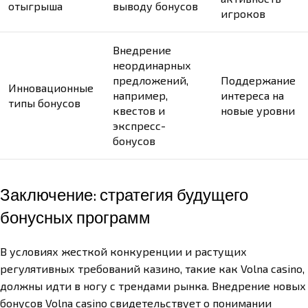
отыгрыша
выводу бонусов
игроков
Внедрение
неординарных
предложений,
Поддержание
Инновационные
например,
интереса на
типы бонусов
квестов и
новые уровни
экспресс-
бонусов
Заключение: стратегия будущего
бонусных программ
В условиях жесткой конкуренции и растущих
регулятивных требований казино, такие как Volna casino,
должны идти в ногу с трендами рынка. Внедрение новых
бонусов Volna casino свидетельствует о понимании