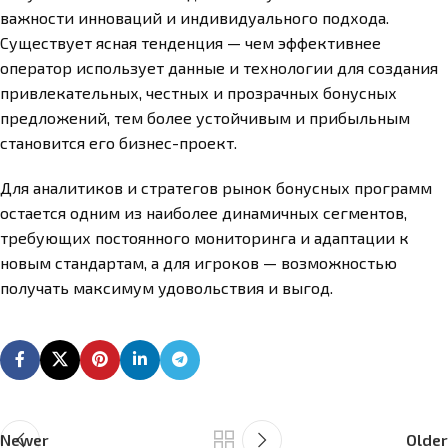
важности инноваций и индивидуального подхода.
Существует ясная тенденция — чем эффективнее
оператор использует данные и технологии для создания
привлекательных, честных и прозрачных бонусных
предложений, тем более устойчивым и прибыльным
становится его бизнес-проект.
Для аналитиков и стратегов рынок бонусных программ
остается одним из наиболее динамичных сегментов,
требующих постоянного мониторинга и адаптации к
новым стандартам, а для игроков — возможностью
получать максимум удовольствия и выгод.
Newer
Older