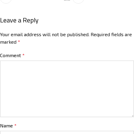
Leave a Reply
Your email address will not be published.
Required fields are
marked
*
Comment
*
Name
*