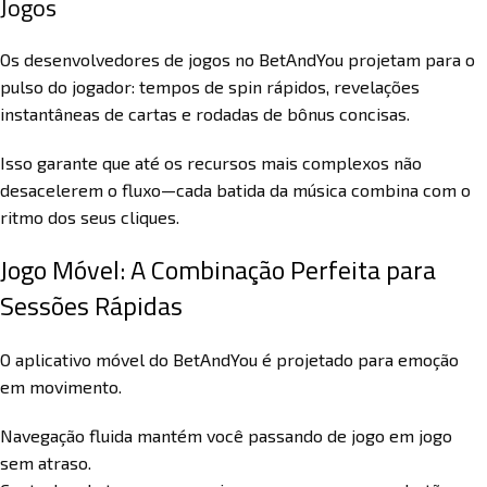
Jogos
Os desenvolvedores de jogos no BetAndYou projetam para o
pulso do jogador: tempos de spin rápidos, revelações
instantâneas de cartas e rodadas de bônus concisas.
Isso garante que até os recursos mais complexos não
desacelerem o fluxo—cada batida da música combina com o
ritmo dos seus cliques.
Jogo Móvel: A Combinação Perfeita para
Sessões Rápidas
O aplicativo móvel do BetAndYou é projetado para emoção
em movimento.
Navegação fluida mantém você passando de jogo em jogo
sem atraso.