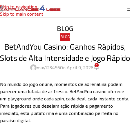
Skip to navigation
Skip to main content
BLOG
BLOG
BetAndYou Casino: Ganhos Rápidos,
Slots de Alta Intensidade e Jogo Rápido
0
may123456
On April 9, 2026
No mundo do jogo online, momentos de adrenalina podem
parecer uma lufada de ar fresco. BetAndYou casino oferece
um playground onde cada spin, cada deal, cada instante conta.
Para jogadores que desejam ação rápida e pagamento
imediato, esta plataforma é uma combinação perfeita no
paraíso digital.