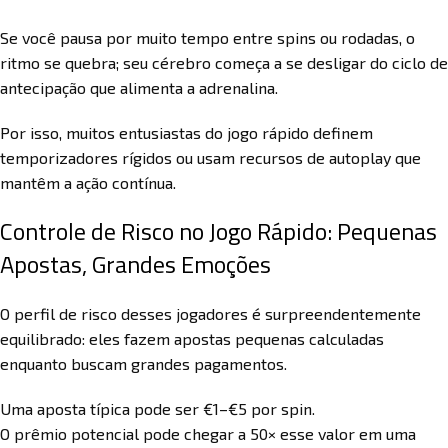
Se você pausa por muito tempo entre spins ou rodadas, o
ritmo se quebra; seu cérebro começa a se desligar do ciclo de
antecipação que alimenta a adrenalina.
Por isso, muitos entusiastas do jogo rápido definem
temporizadores rígidos ou usam recursos de autoplay que
mantêm a ação contínua.
Controle de Risco no Jogo Rápido: Pequenas
Apostas, Grandes Emoções
O perfil de risco desses jogadores é surpreendentemente
equilibrado: eles fazem apostas pequenas calculadas
enquanto buscam grandes pagamentos.
Uma aposta típica pode ser €1–€5 por spin.
O prêmio potencial pode chegar a 50× esse valor em uma